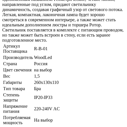
направленные под углом, придают светильнику
динамичность, создавая графичный узор от светового потока.
Легкая, компактная, лаконичная лампа будет хорошо
смотреться в современном интерьере, а также может стать
идеальным дополнением люстры и торшера Ротор.
Светильник поставляется в комплекте с питающим проводом,
но также может быть встроен в стену, если есть заранее
подготовленное место.
Артикул
R-B-01
Поставщика
Производитель
WoodLed
Страна
Россия
Цвет свечения
на выбор
Вес
1,5
Габариты
260х130х110
Тип товара
Бра
Степень
IP20-IP33
защиты
Напряжение
220-240V AC
питания
Потребляемая
На выбор
мощность