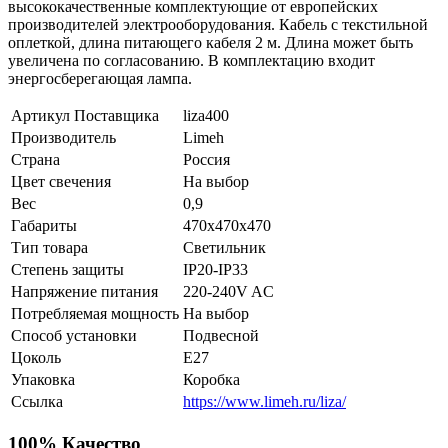
высококачественные комплектующие от европейских
производителей электрооборудования. Кабель с текстильной
оплеткой, длина питающего кабеля 2 м. Длина может быть
увеличена по согласованию. В комплектацию входит
энергосберегающая лампа.
Артикул Поставщика
liza400
Производитель
Limeh
Страна
Россия
Цвет свечения
На выбор
Вес
0,9
Габариты
470x470x470
Тип товара
Светильник
Степень защиты
IP20-IP33
Напряжение питания
220-240V AC
Потребляемая мощность
На выбор
Способ установки
Подвесной
Цоколь
E27
Упаковка
Коробка
Ссылка
https://www.limeh.ru/liza/
100% Качество