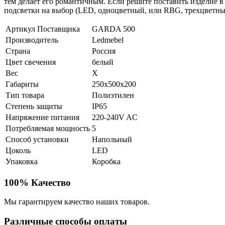
тем делает его романтичным. Если решите поставить изделие 
подсветки на выбор (LED, одноцветный, или RBG, трехцветный
Артикул Поставщика
GARDA 500
Производитель
Ledmebel
Страна
Россия
Цвет свечения
белый
Вес
X
Габариты
250x500x200
Тип товара
Полиэтилен
Степень защиты
IP65
Напряжение питания
220-240V AC
Потребляемая мощность
5
Способ установки
Напольный
Цоколь
LED
Упаковка
Коробка
100% Качество
Мы гарантируем качество наших товаров.
Различные способы оплаты