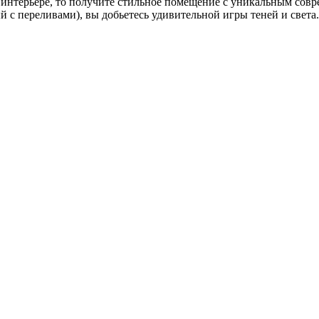
в интерьере, то получите стильное помещение с уникальным со
 с переливами), вы добьетесь удивительной игры теней и света.